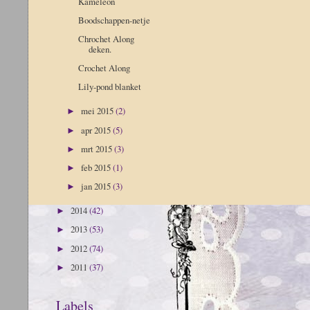
Kameleon
Boodschappen-netje
Chrochet Along
deken.
Crochet Along
Lily-pond blanket
mei 2015
(2)
►
apr 2015
(5)
►
mrt 2015
(3)
►
feb 2015
(1)
►
jan 2015
(3)
►
2014
(42)
►
2013
(53)
►
2012
(74)
►
2011
(37)
►
Labels