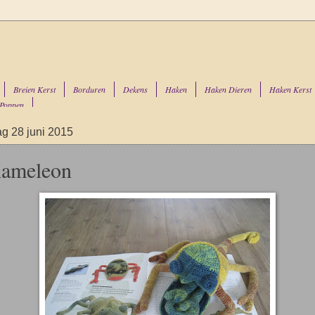
Breien Kerst
Borduren
Dekens
Haken
Haken Dieren
Haken Kerst
Poppen
g 28 juni 2015
ameleon