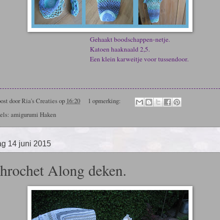
ehaakt boodschappen-netje.
atoen haaknaald 2,5.
en klein karweitje voor tussendoor.
ost door
Ria's Creaties
op
16:20
1 opmerking:
els: amigurumi
Haken
g 14 juni 2015
hrochet Along deken.