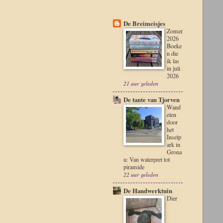
De Breimeisjes
Zomer
2026
Boeke
n die
ik las
in juli
2026
21 uur geleden
De tante van Tjorven
Wand
elen
door
het
Inselp
ark in
Grona
u: Van waterpret tot
piramide
22 uur geleden
De Handwerktuin
Dier