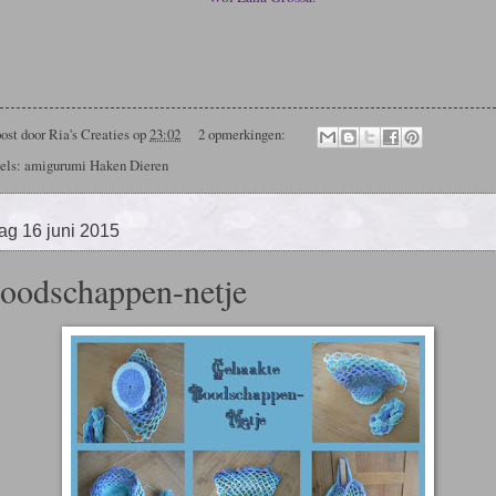
ost door
Ria's Creaties
op
23:02
2 opmerkingen:
els: amigurumi
Haken Dieren
ag 16 juni 2015
oodschappen-netje