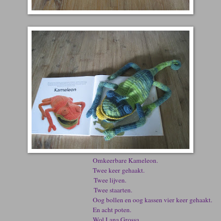
mkeerbare Kameleon.
wee keer gehaakt.
Twee lijven.
Twee staarten.
og bollen en oog kassen vier keer gehaakt.
En acht poten.
ol Lana Grossa.