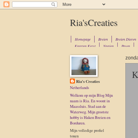
Ria'sCreaties
Homepage
Breien
Breien Dieren
Kaarten Kerst
Naaien
Pasen
zonda
K
Ria's Creaties
Netherlands
Welkom op mijn Blog Mijn
naam is Ria. En woont in
Maassluis. Stad aan de
Waterweg. Mijn grootste
hobby is Haken Breien en
Borduren.
Mijn volledige profiel
tonen