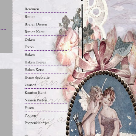
Borduren
Breien
Breien Dieren
Breien Kerst
Deken
Foto's
Haken
Haken Dieren
Haken Kerst
Home-decoratie
kaarten
Kaarten Kerst
Naaien Pieten
Pasen
Poppen
Poppenkleertjes