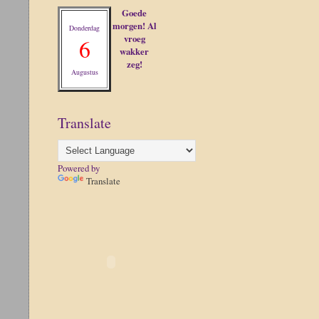
Goede
morgen! Al
Donderdag
vroeg
6
wakker
zeg!
Augustus
Translate
Powered by
Translate