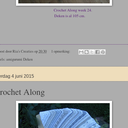
rochet Along week 24.
eken is al 105 cm.
ost door
Ria's Creaties
op
20:30
1 opmerking:
els: amigurumi
Deken
rdag 4 juni 2015
rochet Along