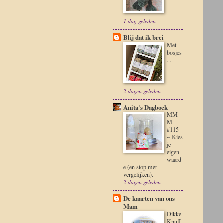
1 dag geleden
Blij dat ik brei
Met
bosjes
....
2 dagen geleden
Anita's Dagboek
MM
M
#115
~ Kies
je
eigen
waard
e (en stop met
vergelijken).
2 dagen geleden
De kaarten van ons
Mam
Dikke
Knuff